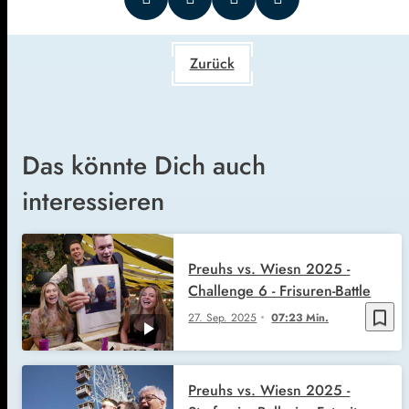
Zurück
Das könnte Dich auch
interessieren
Preuhs vs. Wiesn 2025 -
Challenge 6 - Frisuren-Battle
bookmark_border
27. Sep. 2025
07:23 Min.
Preuhs vs. Wiesn 2025 -