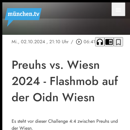
menu
headphones
chrome_reader_mode
bookmark_border
Mi., 02.10.2024
, 21:10 Uhr
/
play_circle_outline
06:41
Preuhs vs. Wiesn
2024 - Flashmob auf
der Oidn Wiesn
Es steht vor dieser Challenge 4:4 zwischen Preuhs und
der Wiesn.