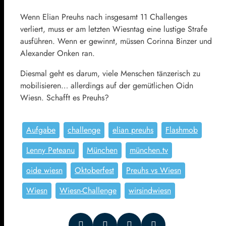
Wenn Elian Preuhs nach insgesamt 11 Challenges
verliert, muss er am letzten Wiesntag eine lustige Strafe
ausführen. Wenn er gewinnt, müssen Corinna Binzer und
Alexander Onken ran.
Diesmal geht es darum, viele Menschen tänzerisch zu
mobilisieren… allerdings auf der gemütlichen Oidn
Wiesn. Schafft es Preuhs?
Aufgabe
challenge
elian preuhs
Flashmob
Lenny Peteanu
München
münchen.tv
oide wiesn
Oktoberfest
Preuhs vs Wiesn
Wiesn
Wiesn-Challenge
wirsindwiesn