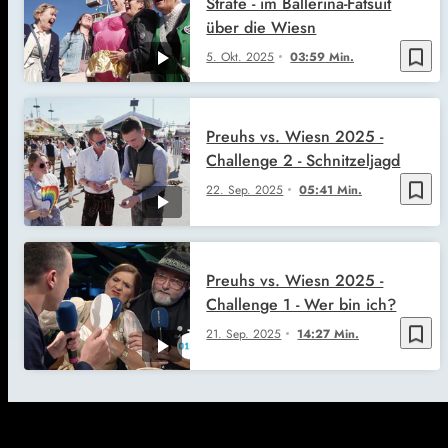
Strafe - im Ballerina-Fatsuit
über die Wiesn
bookmark_border
5. Okt. 2025
03:59 Min.
Preuhs vs. Wiesn 2025 -
Challenge 2 - Schnitzeljagd
bookmark_border
22. Sep. 2025
05:41 Min.
Preuhs vs. Wiesn 2025 -
Challenge 1 - Wer bin ich?
bookmark_border
21. Sep. 2025
14:27 Min.