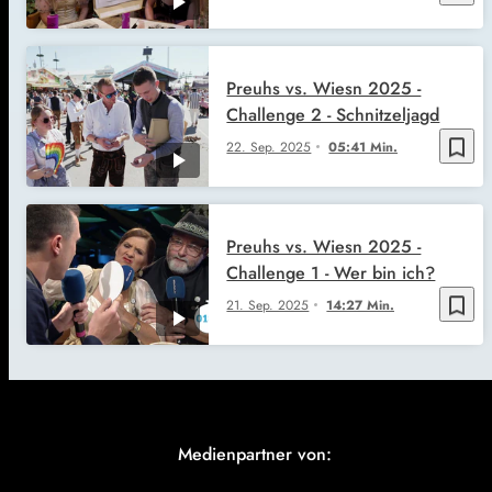
Preuhs vs. Wiesn 2025 -
Challenge 2 - Schnitzeljagd
bookmark_border
22. Sep. 2025
05:41 Min.
Preuhs vs. Wiesn 2025 -
Challenge 1 - Wer bin ich?
bookmark_border
21. Sep. 2025
14:27 Min.
Medienpartner von: