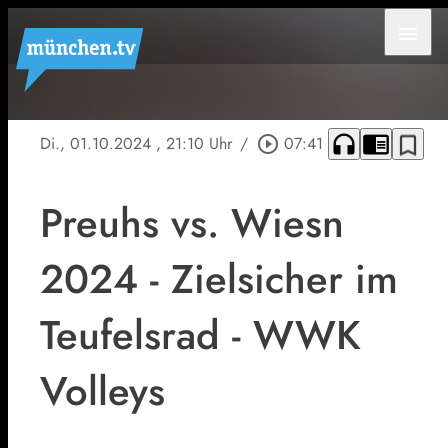
menu
headphones
chrome_reader_mode
bookmark_border
Di., 01.10.2024
, 21:10 Uhr
/
play_circle_outline
07:41
Preuhs vs. Wiesn
2024 - Zielsicher im
Teufelsrad - WWK
Volleys