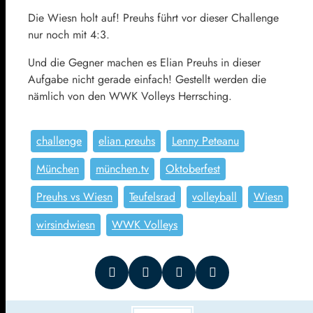
Die Wiesn holt auf! Preuhs führt vor dieser Challenge
nur noch mit 4:3.
Und die Gegner machen es Elian Preuhs in dieser
Aufgabe nicht gerade einfach! Gestellt werden die
nämlich von den WWK Volleys Herrsching.
challenge
elian preuhs
Lenny Peteanu
München
münchen.tv
Oktoberfest
Preuhs vs Wiesn
Teufelsrad
volleyball
Wiesn
wirsindwiesn
WWK Volleys