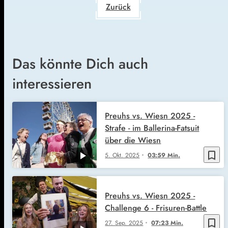
Zurück
Das könnte Dich auch
interessieren
Preuhs vs. Wiesn 2025 -
Strafe - im Ballerina-Fatsuit
über die Wiesn
bookmark_border
5. Okt. 2025
03:59 Min.
Preuhs vs. Wiesn 2025 -
Challenge 6 - Frisuren-Battle
bookmark_border
27. Sep. 2025
07:23 Min.