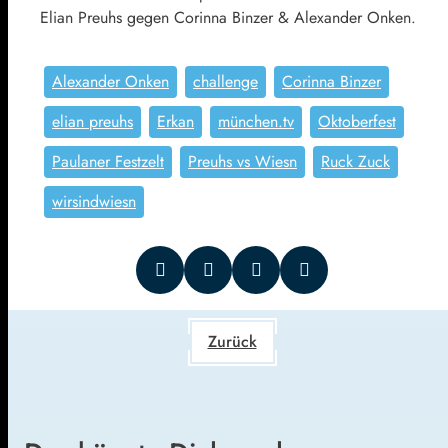
Elian Preuhs gegen Corinna Binzer & Alexander Onken.
Alexander Onken
challenge
Corinna Binzer
elian preuhs
Erkan
münchen.tv
Oktoberfest
Paulaner Festzelt
Preuhs vs Wiesn
Ruck Zuck
wirsindwiesn
Zurück