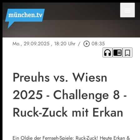
menu
Mo., 29.09.2025
, 18:20 Uhr
/
play_circle_outline
08:35
headphones
chrome_reader_mode
bookmark_border
Preuhs vs. Wiesn
2025 - Challenge 8 -
Ruck-Zuck mit Erkan
Ein Oldie der Fernseh-Spiele: Ruck-Zuck! Heute Erkan &