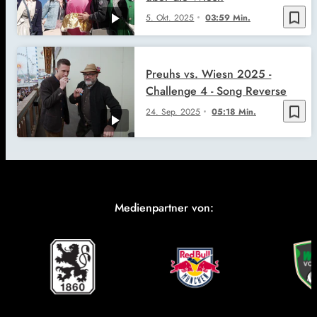
bookmark_border
5. Okt. 2025
03:59 Min.
Preuhs vs. Wiesn 2025 -
Challenge 4 - Song Reverse
bookmark_border
24. Sep. 2025
05:18 Min.
Medienpartner von: