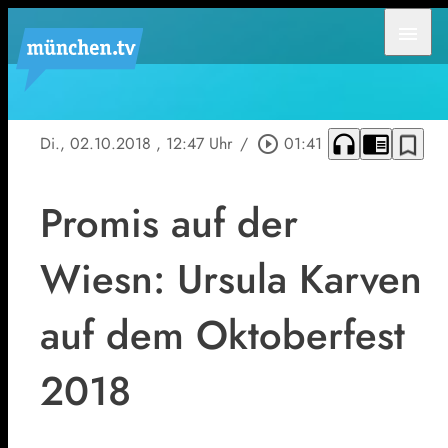
menu
headphones
chrome_reader_mode
bookmark_border
Di., 02.10.2018
, 12:47 Uhr
/
play_circle_outline
01:41
Promis auf der
Wiesn: Ursula Karven
auf dem Oktoberfest
2018