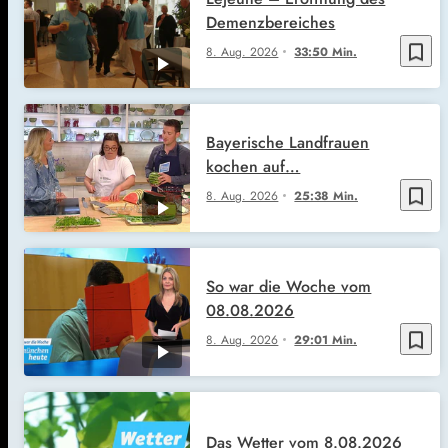
Demenzbereiches
bookmark_border
8. Aug. 2026
33:50 Min.
Bayerische Landfrauen
kochen auf…
bookmark_border
8. Aug. 2026
25:38 Min.
So war die Woche vom
08.08.2026
bookmark_border
8. Aug. 2026
29:01 Min.
Das Wetter vom 8.08.2026