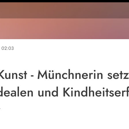
e
02:03
unst - Münchnerin setzt
dealen und Kindheitse
r