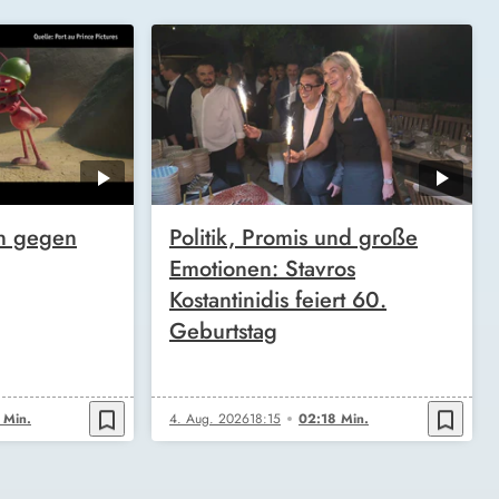
n gegen
Politik, Promis und große
Emotionen: Stavros
Kostantinidis feiert 60.
Geburtstag
bookmark_border
bookmark_border
 Min.
4. Aug. 2026
18:15
02:18 Min.