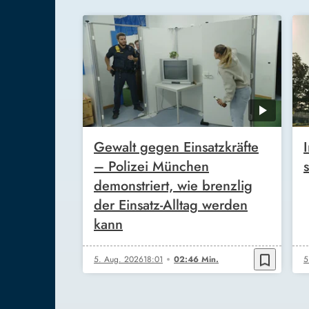
Gewalt gegen Einsatzkräfte
– Polizei München
demonstriert, wie brenzlig
der Einsatz-Alltag werden
kann
bookmark_border
5. Aug. 2026
18:01
02:46 Min.
5