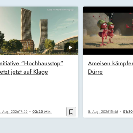
Initiative "Hochhausstop"
Ameisen kämpfe
setzt jetzt auf Klage
Dürre
bookmark_border
. Aug. 2026
17:29
02:20 Min.
5. Aug. 2026
15:45
01:30