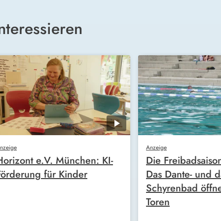
nteressieren
nzeige
Anzeige
Horizont e.V. München: KI-
Die Freibadsaiso
Förderung für Kinder
Das Dante- und d
Schyrenbad öffne
Toren