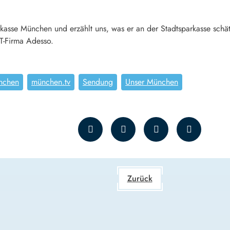
parkasse München und erzählt uns, was er an der Stadtsparkasse sc
IT-Firma Adesso.
nchen
münchen.tv
Sendung
Unser München
Zurück