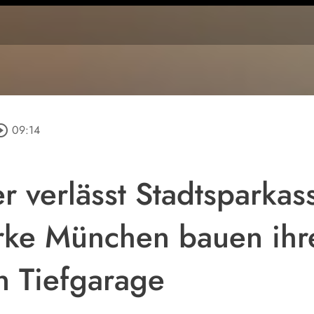
cle_outline
09:14
her verlässt Stadtspark
erke München bauen ih
n Tiefgarage