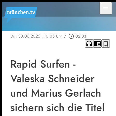
menu
Di., 30.06.2026
, 10:05 Uhr
/
play_circle_outline
02:33
headphones
chrome_reader_mode
bookmark_border
Rapid Surfen -
Valeska Schneider
und Marius Gerlach
sichern sich die Titel