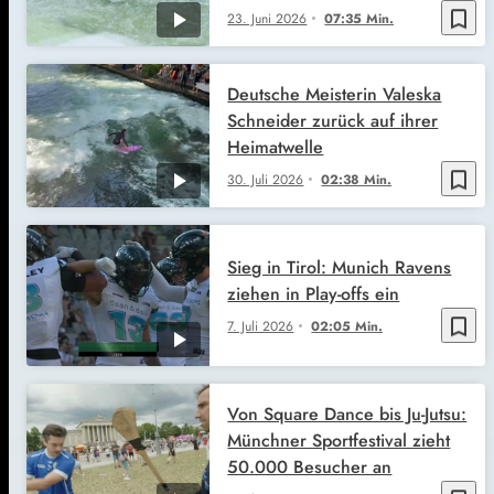
bookmark_border
23. Juni 2026
07:35 Min.
Deutsche Meisterin Valeska
Schneider zurück auf ihrer
Heimatwelle
bookmark_border
30. Juli 2026
02:38 Min.
Sieg in Tirol: Munich Ravens
ziehen in Play-offs ein
bookmark_border
7. Juli 2026
02:05 Min.
Von Square Dance bis Ju-Jutsu:
Münchner Sportfestival zieht
50.000 Besucher an