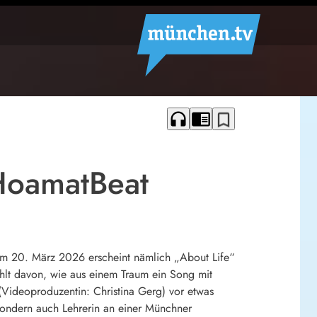
headphones
chrome_reader_mode
bookmark_border
HoamatBeat
 Am 20. März 2026 erscheint nämlich „About Life“
hlt davon, wie aus einem Traum ein Song mit
Videoproduzentin: Christina Gerg) vor etwas
sondern auch Lehrerin an einer Münchner