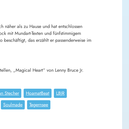
ch näher als zu Hause und hat entschlossen
ock mit Mundart-Texten und fünfstimmigem
 beschäftigt, das erzählt er passenderweise im
ellen, „Magical Heart“ von Lenny Bruce Jr.
an Stecher
HoamatBeat
LBJR
Soulmade
Tegernsee