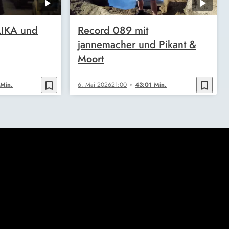
LIKA und
Record 089 mit
jannemacher und Pikant &
Moort
bookmark_border
bookmark_border
Min.
6. Mai 2026
21:00
43:01 Min.