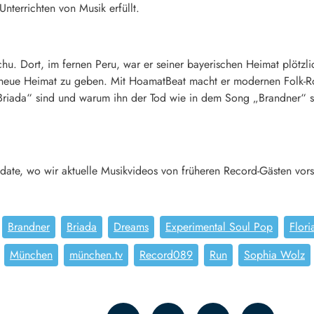
nterrichten von Musik erfüllt.
u. Dort, im fernen Peru, war er seiner bayerischen Heimat plötzli
 neue Heimat zu geben. Mit HoamatBeat macht er modernen Folk-R
Briada“ sind und warum ihn der Tod wie in dem Song „Brandner“ so
te, wo wir aktuelle Musikvideos von früheren Record-Gästen vorst
Brandner
Briada
Dreams
Experimental Soul Pop
Flori
München
münchen.tv
Record089
Run
Sophia Wolz