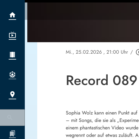
Mi., 25.02.2026
, 21:00 Uhr
/
play_circ
Record 089
Sophia Wolz kann einen Punkt auf 
– mit Songs, die sie als „Experim
einem phantastischen Video wurde 
wegrennt oder auf etwas zuläuft. 