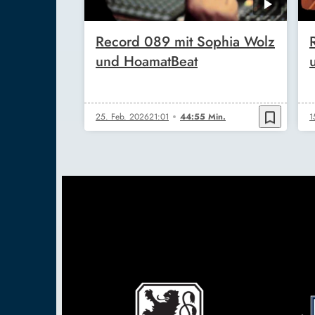
Record 089 mit Sophia Wolz
und HoamatBeat
bookmark_border
25. Feb. 2026
21:01
44:55 Min.
1