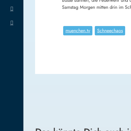
Busse Bahnen, die Feuerwehr und di
Samstag Morgen mitten drin im Sc
muenchen.tv
Schneechaos