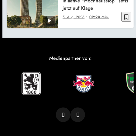
Initiative "Hochhausstop" setzt
jetzt auf Klage
bookmark_border
5. Aug. 2026
02:20 Min.
Medienpartner von: