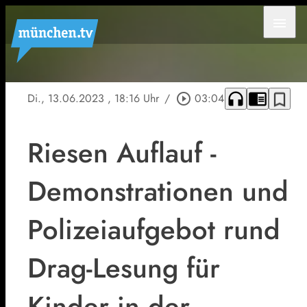
menu
headphones
chrome_reader_mode
bookmark_border
Di., 13.06.2023
, 18:16 Uhr
/
play_circle_outline
03:04
Riesen Auflauf -
Demonstrationen und
Polizeiaufgebot rund
Drag-Lesung für
Kinder in der