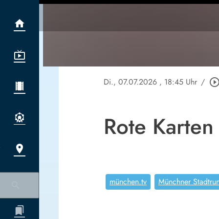
Di., 07.07.2026
, 18:45 Uhr
/
play_circle_outl
Rote Karten
münchen.tv
Münchner Stadtru