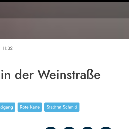
ine
11:32
 in der Weinstraße
ndgang
Rote Karte
Stadtrat Schmid