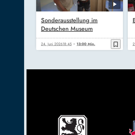
Sonderausstellung im
Deutschen Museum
bookmark_border
24. Juni 2026
18:45
13:00 Min.
2