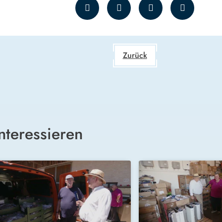
Zurück
nteressieren