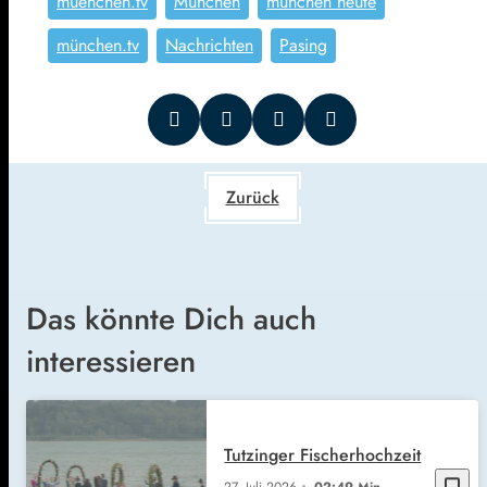
muenchen.tv
München
münchen heute
münchen.tv
Nachrichten
Pasing
Zurück
Das könnte Dich auch
interessieren
Tutzinger Fischerhochzeit
bookmark_border
27. Juli 2026
02:49 Min.