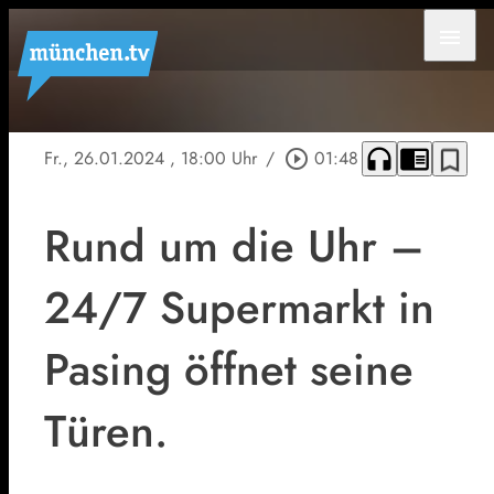
menu
headphones
chrome_reader_mode
bookmark_border
Fr., 26.01.2024
, 18:00 Uhr
/
play_circle_outline
01:48
Rund um die Uhr –
24/7 Supermarkt in
Pasing öffnet seine
Türen.