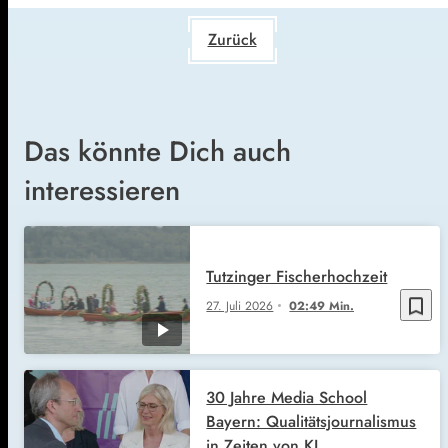
Zurück
Das könnte Dich auch
interessieren
Tutzinger Fischerhochzeit
bookmark_border
27. Juli 2026
02:49 Min.
30 Jahre Media School
Bayern: Qualitätsjournalismus
in Zeiten von KI