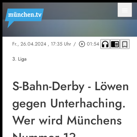
menu
headphones
chrome_reader_mode
bookmark_border
Fr., 26.04.2024
, 17:35 Uhr
/
play_circle_outline
01:54
3. Liga
S-Bahn-Derby - Löwen
gegen Unterhaching.
Wer wird Münchens