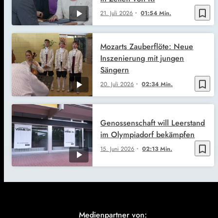
bookmark_border
21. Juli 2026
01:54 Min.
Mozarts Zauberflöte: Neue
Inszenierung mit jungen
Sängern
bookmark_border
20. Juli 2026
02:34 Min.
Genossenschaft will Leerstand
im Olympiadorf bekämpfen
bookmark_border
15. Juni 2026
02:13 Min.
Medienpartner von: