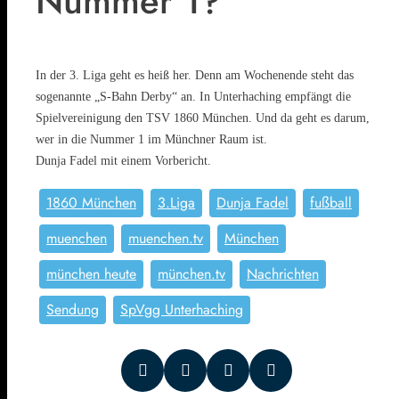
Nummer 1?
In der 3. Liga geht es heiß her. Denn am Wochenende steht das
sogenannte „S-Bahn Derby“ an. In Unterhaching empfängt die
Spielvereinigung den TSV 1860 München. Und da geht es darum,
wer in die Nummer 1 im Münchner Raum ist.
Dunja Fadel mit einem Vorbericht.
1860 München
3.Liga
Dunja Fadel
fußball
muenchen
muenchen.tv
München
münchen heute
münchen.tv
Nachrichten
Sendung
SpVgg Unterhaching