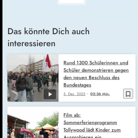
Das könnte Dich auch
interessieren
Rund 1300 Schülerinnen und
Schüler demonstrieren gegen
den neuen Beschluss des
Bundestages
bookmark_border
5. Dez. 2025
02:36 Min.
Film ab:
Sommerferienprogramm
Tollywood lädt Kinder zum
Ausprobieren ein