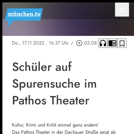
menu
headphones
chrome_reader_mode
bookmark_border
Do., 17.11.2022
, 16:37 Uhr
/
play_circle_outline
02:08
Schüler auf
Spurensuche im
Pathos Theater
Kultur, Krimi und Kritik einmal ganz anders!
Das Pathos Theater in der Dachauer Straße zeigt ab