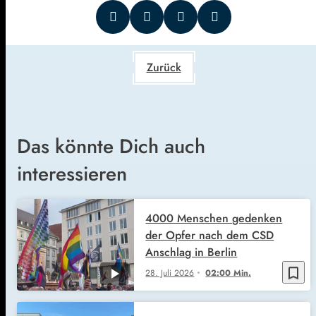
Zurück
Das könnte Dich auch
interessieren
4000 Menschen gedenken
der Opfer nach dem CSD
Anschlag in Berlin
bookmark_border
28. Juli 2026
02:00 Min.