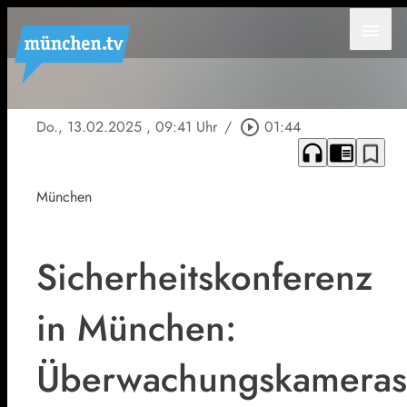
menu
Do., 13.02.2025
, 09:41 Uhr
/
play_circle_outline
01:44
headphones
chrome_reader_mode
bookmark_border
München
Sicherheitskonferenz
in München:
Überwachungskameras