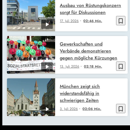
Ausbau von Rüstungskonzern
sorgt für Diskussionen
bookmark_border
17. Juli 2026
02:46 Min.
Gewerkschaften und
Verbände demonstrieren
gegen mögliche Kürzungen
bookmark_border
13. Juli 2026
02:18 Min.
München zeigt sich
widerstandsfähig in
schwierigen Zeiten
bookmark_border
3. Juli 2026
02:06 Min.