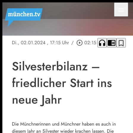
menu
headphones
chrome_reader_mode
bookmark_border
Di., 02.01.2024
, 17:15 Uhr
/
play_circle_outline
02:15
Silvesterbilanz –
friedlicher Start ins
neue Jahr
Die Münchnerinnen und Münchner haben es auch in
diesem Jahr an Silvester wieder krachen lassen. Die