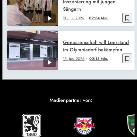
Inszenierung mit jungen
Sängern
bookmark_border
20. Juli 2026
02:34 Min.
Genossenschaft will Leerstand
im Olympiadorf bekämpfen
bookmark_border
15. Juni 2026
02:13 Min.
Medienpartner von: