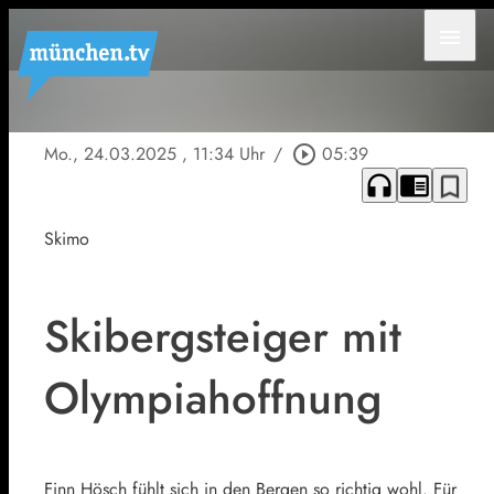
menu
Mo., 24.03.2025
, 11:34 Uhr
/
play_circle_outline
05:39
headphones
chrome_reader_mode
bookmark_border
Skimo
Skibergsteiger mit
Olympiahoffnung
Finn Hösch fühlt sich in den Bergen so richtig wohl. Für