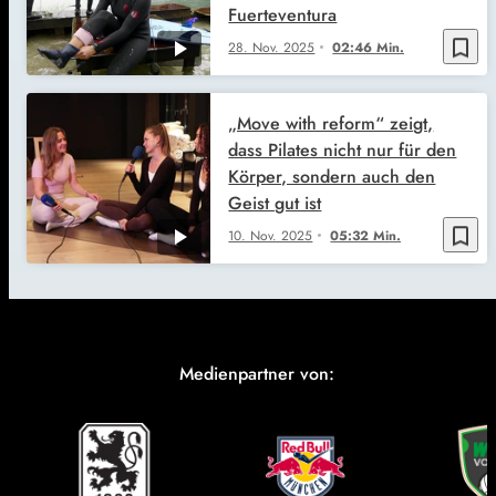
Fuerteventura
bookmark_border
28. Nov. 2025
02:46 Min.
„Move with reform“ zeigt,
dass Pilates nicht nur für den
Körper, sondern auch den
Geist gut ist
bookmark_border
10. Nov. 2025
05:32 Min.
Medienpartner von: