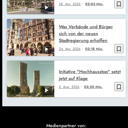
bookmark_border
28. Apr. 2026
02:03 Min.
Was Verbände und Bürger
sich von der neuen
Stadtregierung erhoffen
bookmark_border
24. Apr. 2026
02:18 Min.
Initiative "Hochhausstop" setzt
jetzt auf Klage
bookmark_border
5. Aug. 2026
02:20 Min.
Medienpartner von: