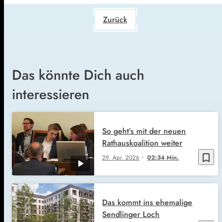
Zurück
Das könnte Dich auch
interessieren
So geht’s mit der neuen
Rathauskoalition weiter
bookmark_border
29. Apr. 2026
02:34 Min.
Das kommt ins ehemalige
Sendlinger Loch