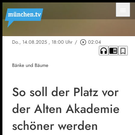
menu
Do., 14.08.2025
, 18:00 Uhr
/
play_circle_outline
02:04
headphones
chrome_reader_mode
bookmark_border
Bänke und Bäume
So soll der Platz vor
der Alten Akademie
schöner werden