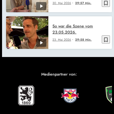
bookmark_border
30. Mai 2026
29:57 Min.
So war die Szene vom
23.05.2026.
bookmark_border
23. Mai 2026
29:58 Min.
Medienpartner von: