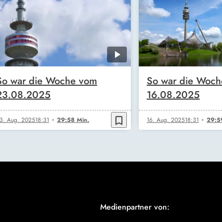
So war die Woche vom
So war die Woc
23.08.2025
16.08.2025
bookmark_border
3. Aug. 2025
18:31
29:58 Min.
16. Aug. 2025
18:31
29:5
Medienpartner von: