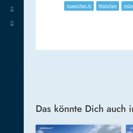
muenchen.tv
München
mün
Das könnte Dich auch i