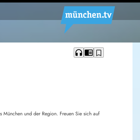
headphones
chrome_reader_mode
bookmark_border
 aus München und der Region. Freuen Sie sich auf