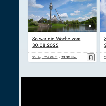
So war die Woche vom
30.08.2025
bookmark_border
30. Aug. 2025
18:31
29:59 Min.
2