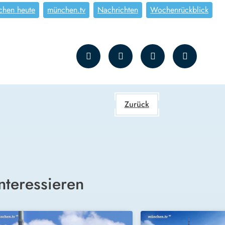
chen heute
münchen.tv
Nachrichten
Wochenrückblick
Zurück
nteressieren