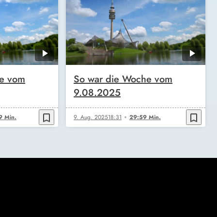
he vom
So war die Woche vom
9.08.2025
bookmark_border
bookmark_border
9 Min.
9. Aug. 2025
18:31
29:59 Min.