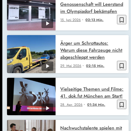
Genossenschaft will Leerstand
im Olympiadorf bekämpfen
bookmark_border
15. Juni 2026
02:13 Min.
Ärger um Schrottautos:
Warum diese Fahrzeuge nicht
abgeschleppt werden
bookmark_border
29. Mai 2026
02:15 Min.
Vielseitige Themen und Filme:
41. dok.fst München am Start!
bookmark_border
28. Apr. 2026
01:34 Min.
Nachwuchstalente spielen mit