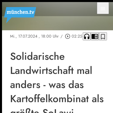
menu
headphones
chrome_reader_mode
bookmark_border
Mi., 17.07.2024
, 18:00 Uhr
/
play_circle_outline
02:25
Solidarische
Landwirtschaft mal
anders - was das
Kartoffelkombinat als
größte SoLawi