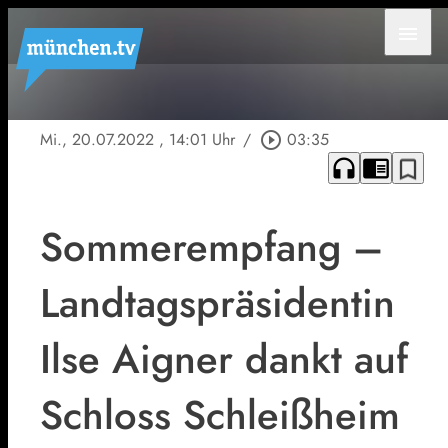
menu
Mi., 20.07.2022
, 14:01 Uhr
/
play_circle_outline
03:35
headphones
chrome_reader_mode
bookmark_border
Sommerempfang –
Landtagspräsidentin
Ilse Aigner dankt auf
Schloss Schleißheim