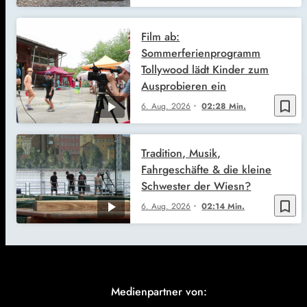
Film ab:
Sommerferienprogramm
Tollywood lädt Kinder zum
Ausprobieren ein
bookmark_border
6. Aug. 2026
02:28 Min.
Tradition, Musik,
Fahrgeschäfte & die kleine
Schwester der Wiesn?
bookmark_border
6. Aug. 2026
02:14 Min.
Medienpartner von: