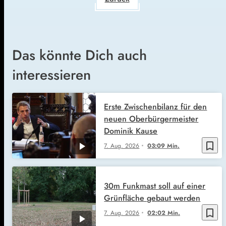
Das könnte Dich auch
interessieren
Erste Zwischenbilanz für den
neuen Oberbürgermeister
Dominik Kause
bookmark_border
7. Aug. 2026
03:09 Min.
30m Funkmast soll auf einer
Grünfläche gebaut werden
bookmark_border
7. Aug. 2026
02:02 Min.