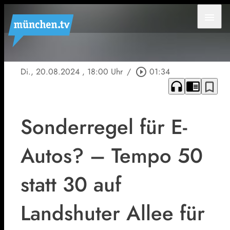
menu
Di., 20.08.2024
, 18:00 Uhr
/
play_circle_outline
01:34
headphones
chrome_reader_mode
bookmark_border
Sonderregel für E-
Autos? – Tempo 50
statt 30 auf
Landshuter Allee für