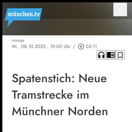
menu
Anzeige
Mi., 08.10.2025
, 19:00 Uhr
/
play_circle_outline
03:11
headphones
chrome_reader_mode
bookmark_border
Spatenstich: Neue
Tramstrecke im
Münchner Norden