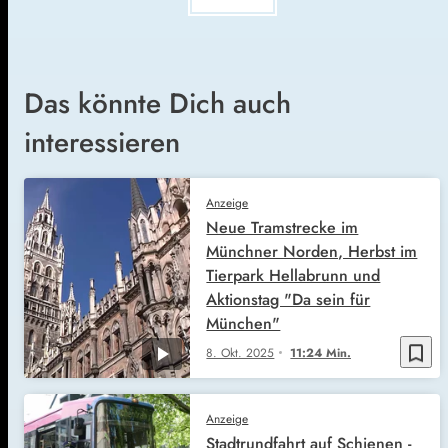
Das könnte Dich auch
interessieren
Anzeige
Neue Tramstrecke im
Münchner Norden, Herbst im
Tierpark Hellabrunn und
Aktionstag "Da sein für
München"
bookmark_border
8. Okt. 2025
11:24 Min.
Anzeige
Stadtrundfahrt auf Schienen -