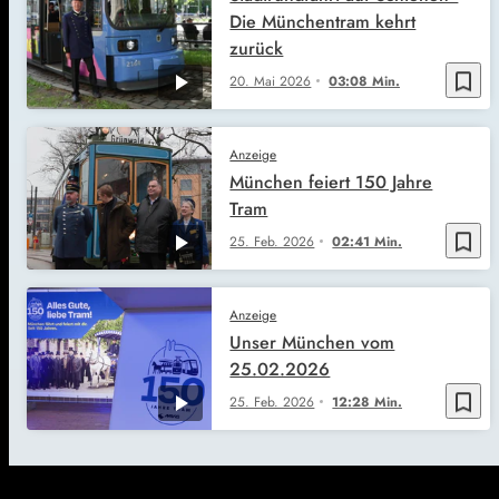
Die Münchentram kehrt
zurück
bookmark_border
20. Mai 2026
03:08 Min.
Anzeige
München feiert 150 Jahre
Tram
bookmark_border
25. Feb. 2026
02:41 Min.
Anzeige
Unser München vom
25.02.2026
bookmark_border
25. Feb. 2026
12:28 Min.