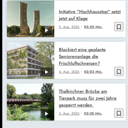
Initiative "Hochhausstop" setzt
jetzt auf Klage
bookmark_border
5. Aug. 2026
02:20 Min.
Blockiert eine geplante
Seniorenanlage die
Frischluftschneisen?
bookmark_border
4. Aug. 2026
02:02 Min.
Thalkirchner Brücke am
Tierpark muss für zwei Jahre
gesperrt werden
bookmark_border
3. Aug. 2026
02:35 Min.