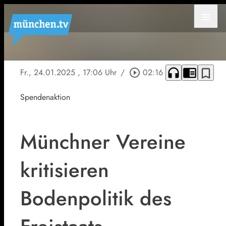
menu
headphones
chrome_reader_mode
bookmark_border
Fr., 24.01.2025
, 17:06 Uhr
/
play_circle_outline
02:16
Spendenaktion
Münchner Vereine
kritisieren
Bodenpolitik des