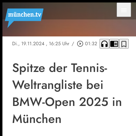
menu
headphones
chrome_reader_mode
bookmark_border
Di., 19.11.2024
, 16:25 Uhr
/
play_circle_outline
01:32
Spitze der Tennis-
Weltrangliste bei
BMW-Open 2025 in
München