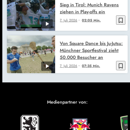
Sieg in Tirol: Munich Ravens
ziehen in Play-offs ein
bookmark_border
7. Juli 2026
02:05 Min.
Von Square Dance bis Ju-Jutsu:
Münchner Sportfestival zieht
50.000 Besucher an
bookmark_border
7. Juli 2026
07:35 Min.
Medienpartner von: