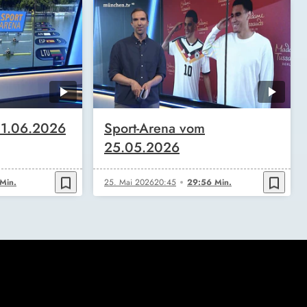
 1.06.2026
Sport-Arena vom
25.05.2026
bookmark_border
bookmark_border
Min.
25. Mai 2026
20:45
29:56 Min.