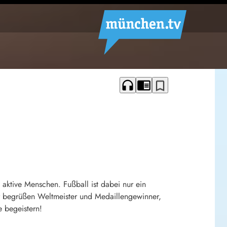
headphones
chrome_reader_mode
bookmark_border
ktive Menschen. Fußball ist dabei nur ein
r begrüßen Weltmeister und Medaillengewinner,
e begeistern!