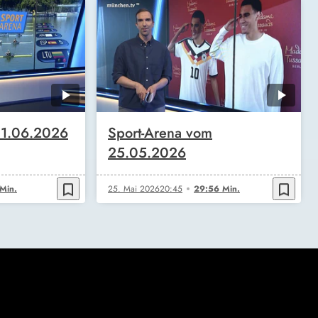
 1.06.2026
Sport-Arena vom
25.05.2026
bookmark_border
bookmark_border
Min.
25. Mai 2026
20:45
29:56 Min.