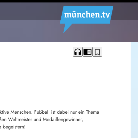
headphones
chrome_reader_mode
bookmark_border
tive Menschen. Fußball ist dabei nur ein Thema
üßen Weltmeister und Medaillengewinner,
e begeistern!