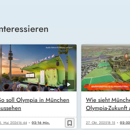
nteressieren
So soll Olympia in München
Wie sieht Münch
aussehen
Olympia-Zukunft 
bookmark_border
5. Mai 2026
16:44
02:16 Min.
27. Okt. 2025
18:15
02:32