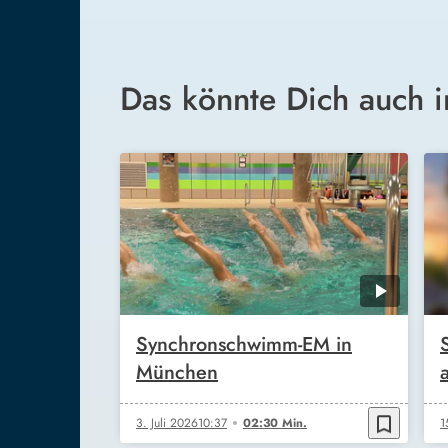
Das könnte Dich auch i
Synchronschwimm-EM in
München
bookmark_border
3. Juli 2026
10:37
02:30 Min.
1