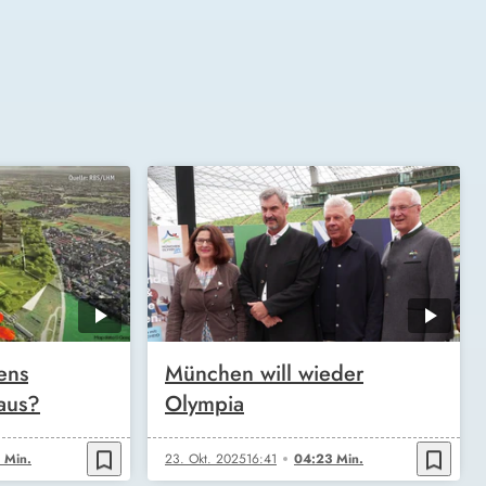
ens
München will wieder
aus?
Olympia
bookmark_border
bookmark_border
 Min.
23. Okt. 2025
16:41
04:23 Min.