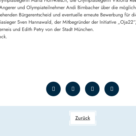
lympiasiegerin Maria Höfl-Riesch, die Olympiasiegerin Viktoria Re
Angerer und Olympiateilnehmer Andi Birnbacher über die mögliche
stehenden Bürgerentscheid und eventuelle erneute Bewerbung für 
iasieger Sven Hannawald, der Mitbegründer der Initiative „Oja22
rneis und Edith Petry von der Stadt München.
ock.
Zurück