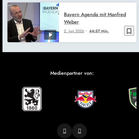
Bayern Agenda mit Manfred
Weber
bookmark_border
2. Juni 2026
44:57 Min.
Medienpartner von: