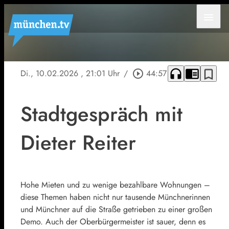
menu
headphones
chrome_reader_mode
bookmark_border
Di., 10.02.2026
, 21:01 Uhr
/
play_circle_outline
44:57
Stadtgespräch mit
Dieter Reiter
Hohe Mieten und zu wenige bezahlbare Wohnungen –
diese Themen haben nicht nur tausende Münchnerinnen
und Münchner auf die Straße getrieben zu einer großen
Demo. Auch der Oberbürgermeister ist sauer, denn es