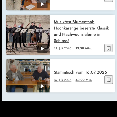
Musikfest Blumenthal:
Hochkarätige besetzte Klassik
und Nachwuchstalente im
Schloss!
bookmark_border
21. Juli 2026
13:58 Min.
Stammtisch vom 16.07.2026
bookmark_border
16. Juli 2026
43:00 Min.