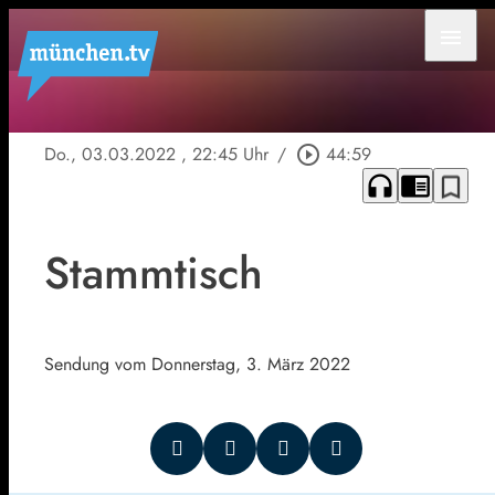
menu
Do., 03.03.2022
, 22:45 Uhr
/
play_circle_outline
44:59
headphones
chrome_reader_mode
bookmark_border
Stammtisch
Sendung vom Donnerstag, 3. März 2022