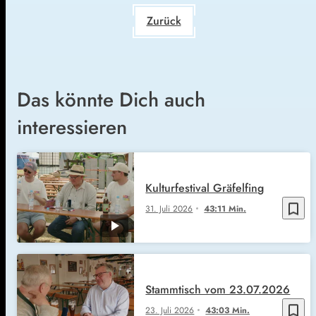
Zurück
Das könnte Dich auch
interessieren
Kulturfestival Gräfelfing
bookmark_border
31. Juli 2026
43:11 Min.
Stammtisch vom 23.07.2026
bookmark_border
23. Juli 2026
43:03 Min.