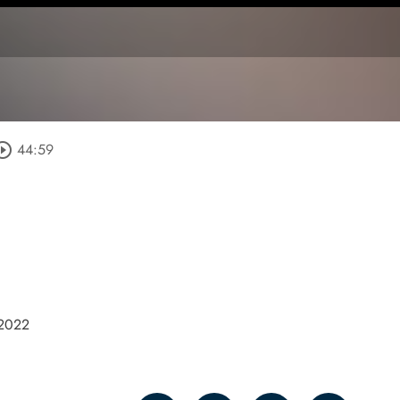
rcle_outline
44:59
 2022