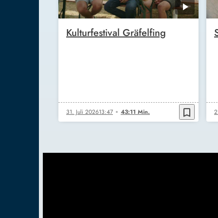
Kulturfestival Gräfelfing
bookmark_border
31. Juli 2026
13:47
43:11 Min.
2