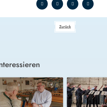
Zurück
nteressieren