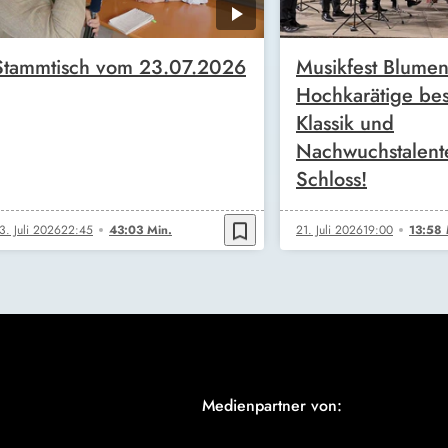
Stammtisch vom 23.07.2026
Musikfest Blumen
Hochkarätige bes
Klassik und
Nachwuchstalent
Schloss!
bookmark_border
3. Juli 2026
22:45
43:03 Min.
21. Juli 2026
19:00
13:58 
Medienpartner von: