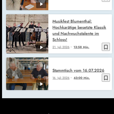
Musikfest Blumenthal:
Hochkarätige besetzte Klassik
und Nachwuchstalente im
Schloss!
bookmark_border
21. Juli 2026
13:58 Min.
Stammtisch vom 16.07.2026
bookmark_border
16. Juli 2026
43:00 Min.