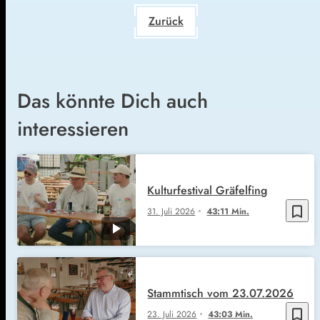
Zurück
Das könnte Dich auch
interessieren
Kulturfestival Gräfelfing
bookmark_border
31. Juli 2026
43:11 Min.
Stammtisch vom 23.07.2026
bookmark_border
23. Juli 2026
43:03 Min.