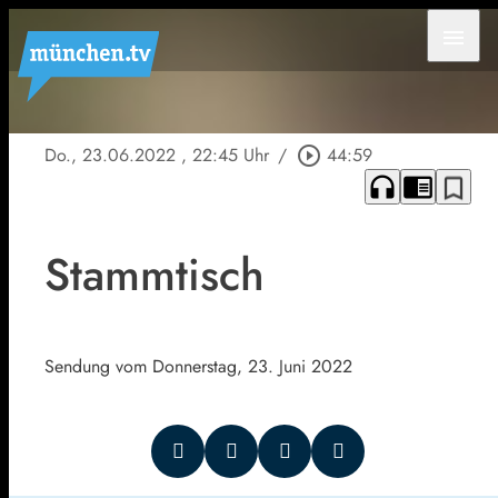
menu
Do., 23.06.2022
, 22:45 Uhr
/
play_circle_outline
44:59
headphones
chrome_reader_mode
bookmark_border
Stammtisch
Sendung vom Donnerstag, 23. Juni 2022