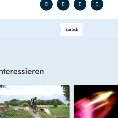
Zurück
nteressieren