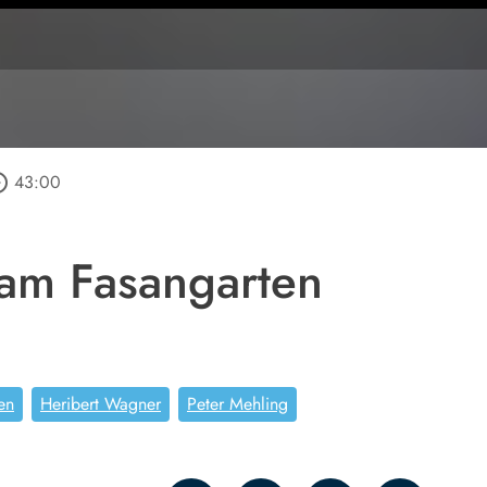
_outline
43:00
am Fasangarten
en
Heribert Wagner
Peter Mehling