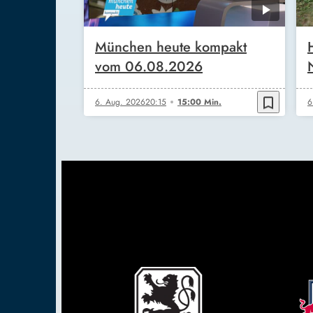
München heute kompakt
vom 06.08.2026
bookmark_border
6. Aug. 2026
20:15
15:00 Min.
6