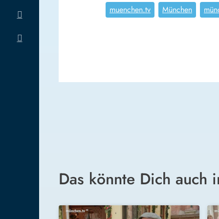
muenchen.tv
München
münc
Das könnte Dich auch i