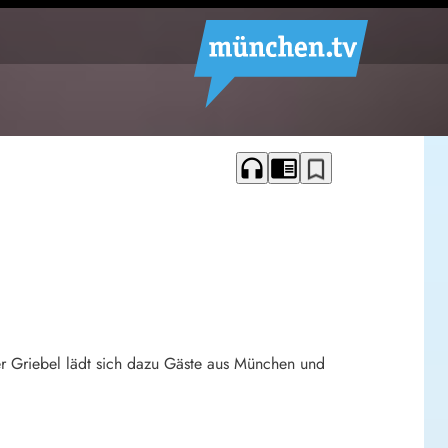
headphones
chrome_reader_mode
bookmark_border
her Griebel lädt sich dazu Gäste aus München und