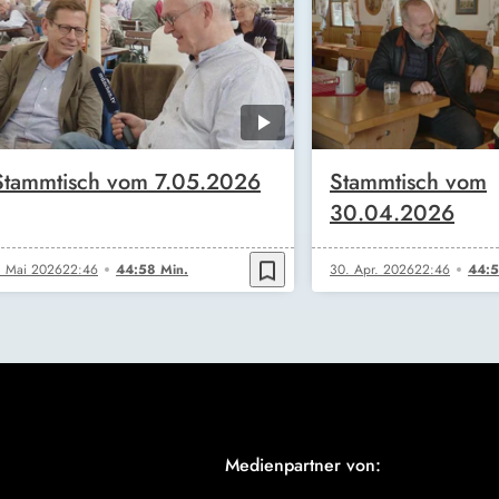
Stammtisch vom 7.05.2026
Stammtisch vom
30.04.2026
bookmark_border
. Mai 2026
22:46
44:58 Min.
30. Apr. 2026
22:46
44:5
Medienpartner von: