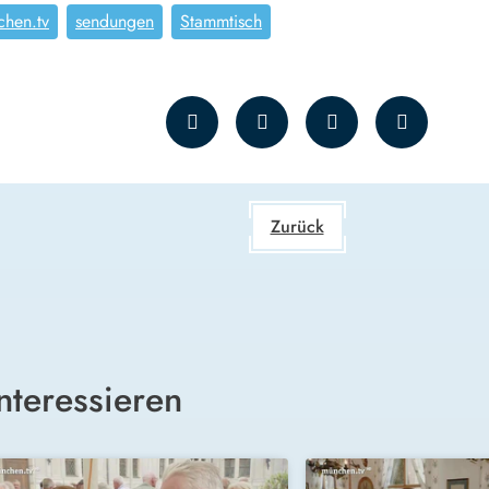
hen.tv
sendungen
Stammtisch
Zurück
nteressieren