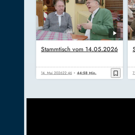
Stammtisch vom 14.05.2026
bookmark_border
14. Mai 2026
22:46
44:58 Min.
7