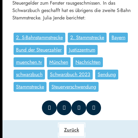
Steuergelder zum Fenster rausgeschmissen. In das
Schwarzbuch geschafft hat es übrigens die zweite S-Bahn
Stammstrecke. Julia Jende berichtet:
2. S-Bahnstammstrecke
2. Stammstrecke
Bayern
Bund der Steuerzahler
Justizzentrum
muenchen.tv
München
Nachrichten
schwarzbuch
Schwarzbuch 2023
Sendung
Stammstrecke
Steuerverschwendung
Zurück