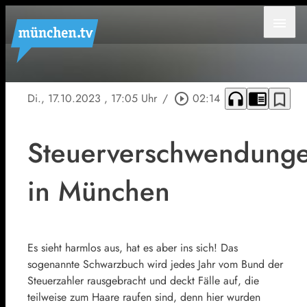
menu
headphones
chrome_reader_mode
bookmark_border
Di., 17.10.2023
, 17:05 Uhr
/
play_circle_outline
02:14
Steuerverschwendung
in München
Es sieht harmlos aus, hat es aber ins sich! Das
sogenannte Schwarzbuch wird jedes Jahr vom Bund der
Steuerzahler rausgebracht und deckt Fälle auf, die
teilweise zum Haare raufen sind, denn hier wurden