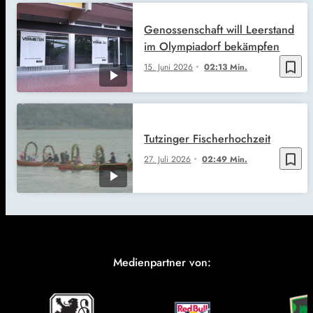
Genossenschaft will Leerstand
im Olympiadorf bekämpfen
bookmark_border
15. Juni 2026
02:13 Min.
Tutzinger Fischerhochzeit
bookmark_border
27. Juli 2026
02:49 Min.
Medienpartner von: