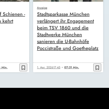
Anzeige
f Schienen -
Stadtsparkasse München
 kehrt
verlängert ihr Engagement
beim TSV 1860 und die
Stadtwerke München
sanieren die U-Bahnhöfe
Poccistraße und Goetheplatz
bookmark_border
bookmark_border
 Min.
1. Apr. 2026
17:45
07:31 Min.