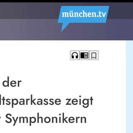
headphones
chrome_reader_mode
bookmark_border
 der
tsparkasse zeigt
r Symphonikern