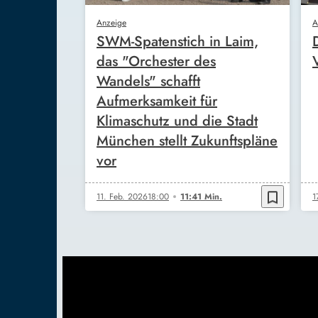
Anzeige
A
SWM-Spatenstich in Laim,
das "Orchester des
Wandels" schafft
Aufmerksamkeit für
Klimaschutz und die Stadt
München stellt Zukunftspläne
vor
bookmark_border
11. Feb. 2026
18:00
11:41 Min.
1