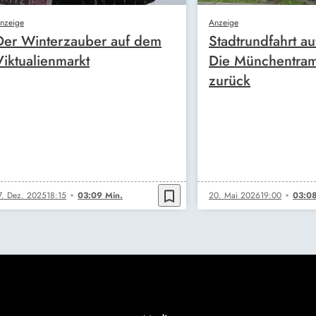
nzeige
Anzeige
Der Winterzauber auf dem
Stadtrundfahrt au
Viktualienmarkt
Die Münchentram
zurück
bookmark_border
7. Dez. 2025
18:15
03:09 Min.
20. Mai 2026
19:00
03:08