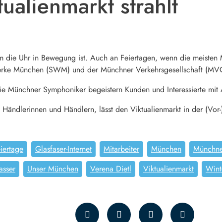
ualienmarkt strahlt
um die Uhr in Bewegung ist. Auch an Feiertagen, wenn die meisten
twerke München (SWM) und der Münchner Verkehrsgesellschaft (MVG
e Münchner Symphoniker begeistern Kunden und Interessierte mit A
Händlerinnen und Händlern, lässt den Viktualienmarkt in der (Vor-)
iertage
Glasfaser-Internet
Mitarbeiter
München
Münchne
asser
Unser München
Verena Dietl
Viktualienmarkt
Wint