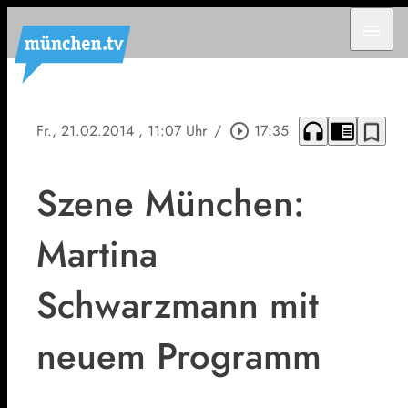
menu
headphones
chrome_reader_mode
bookmark_border
Fr., 21.02.2014
, 11:07 Uhr
/
play_circle_outline
17:35
Szene München:
Martina
Schwarzmann mit
neuem Programm