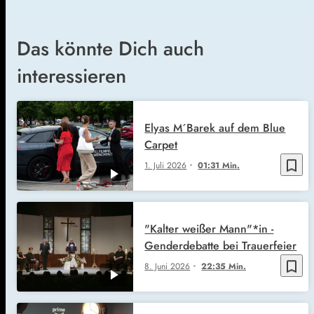
Das könnte Dich auch
interessieren
Elyas M´Barek auf dem Blue
Carpet
bookmark_border
1. Juli 2026
01:31 Min.
"Kalter weißer Mann"*in -
Genderdebatte bei Trauerfeier
bookmark_border
8. Juni 2026
22:35 Min.