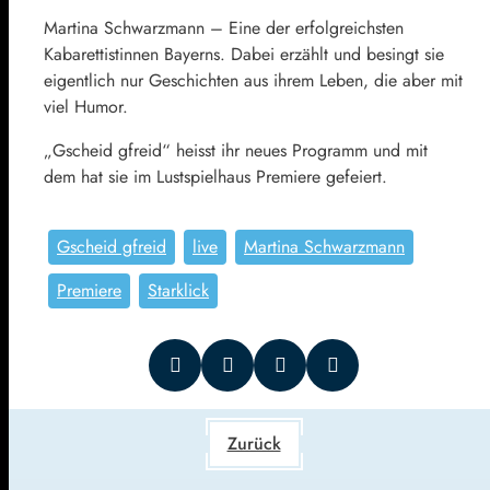
Martina Schwarzmann – Eine der erfolgreichsten
Kabarettistinnen Bayerns. Dabei erzählt und besingt sie
eigentlich nur Geschichten aus ihrem Leben, die aber mit
viel Humor.
„Gscheid gfreid“ heisst ihr neues Programm und mit
dem hat sie im Lustspielhaus Premiere gefeiert.
Gscheid gfreid
live
Martina Schwarzmann
Premiere
Starklick
Zurück