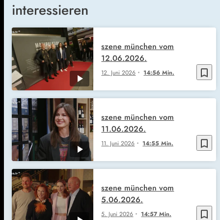
interessieren
szene münchen vom
12.06.2026.
bookmark_border
12. Juni 2026
14:56 Min.
szene münchen vom
11.06.2026.
bookmark_border
11. Juni 2026
14:55 Min.
szene münchen vom
5.06.2026.
bookmark_border
5. Juni 2026
14:57 Min.