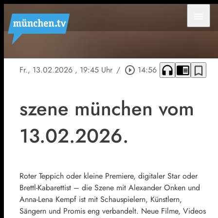
menu
headphones
chrome_reader_mode
bookmark_border
Fr., 13.02.2026
, 19:45 Uhr
/
play_circle_outline
14:56
szene münchen vom
13.02.2026.
Roter Teppich oder kleine Premiere, digitaler Star oder
Brettl-Kabarettist – die Szene mit Alexander Onken und
Anna-Lena Kempf ist mit Schauspielern, Künstlern,
Sängern und Promis eng verbandelt. Neue Filme, Videos