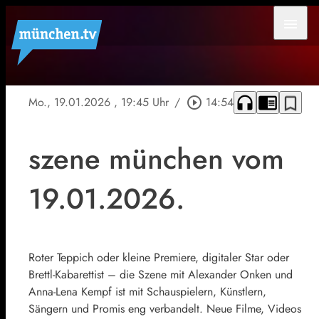
menu
headphones
chrome_reader_mode
bookmark_border
Mo., 19.01.2026
, 19:45 Uhr
/
play_circle_outline
14:54
szene münchen vom
19.01.2026.
Roter Teppich oder kleine Premiere, digitaler Star oder
Brettl-Kabarettist – die Szene mit Alexander Onken und
Anna-Lena Kempf ist mit Schauspielern, Künstlern,
Sängern und Promis eng verbandelt. Neue Filme, Videos