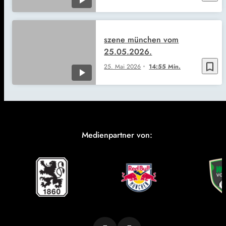
szene münchen vom
25.05.2026.
bookmark_border
25. Mai 2026
14:55 Min.
Medienpartner von: