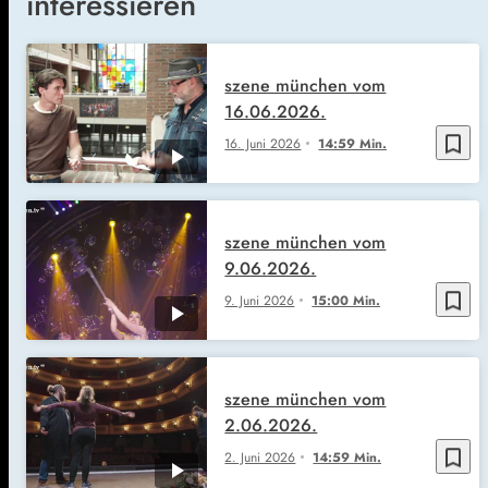
interessieren
szene münchen vom
16.06.2026.
bookmark_border
16. Juni 2026
14:59 Min.
szene münchen vom
9.06.2026.
bookmark_border
9. Juni 2026
15:00 Min.
szene münchen vom
2.06.2026.
bookmark_border
2. Juni 2026
14:59 Min.