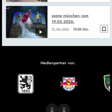
szene münchen vom
19.05.2026.
bookmark_border
19. Mai 2026
15:00 Min.
Medienpartner von: