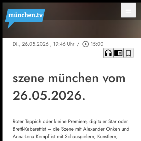
menu
Di., 26.05.2026
, 19:46 Uhr
/
play_circle_outline
15:00
headphones
chrome_reader_mode
bookmark_border
szene münchen vom
26.05.2026.
Roter Teppich oder kleine Premiere, digitaler Star oder
Brettl-Kabarettist – die Szene mit Alexander Onken und
Anna-Lena Kempf ist mit Schauspielern, Künstlern,