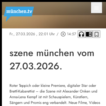
menu
headphones
chrome_reader_mode
bookmark_border
Fr., 27.03.2026
, 22:01 Uhr
/
play_circle_outline
14:57
szene münchen vom
27.03.2026.
Roter Teppich oder kleine Premiere, digitaler Star oder
Brettl-Kabarettist – die Szene mit Alexander Onken und
Anna-Lena Kempf ist mit Schauspielern, Künstlern,
Sängern und Promis eng verbandelt. Neue Filme, Videos