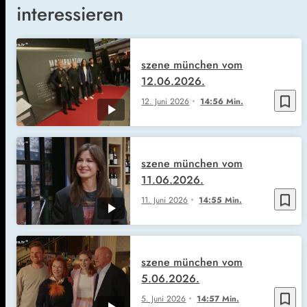
interessieren
szene münchen vom
12.06.2026.
bookmark_border
12. Juni 2026
14:56 Min.
szene münchen vom
11.06.2026.
bookmark_border
11. Juni 2026
14:55 Min.
szene münchen vom
5.06.2026.
bookmark_border
5. Juni 2026
14:57 Min.