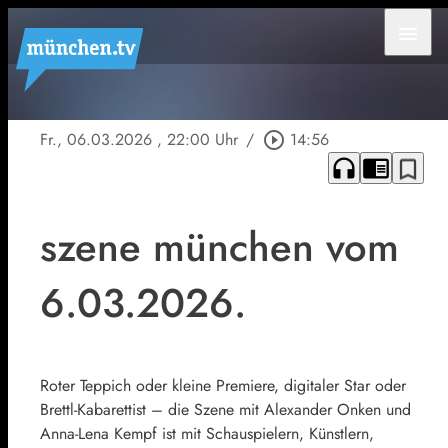
menu
Fr., 06.03.2026
, 22:00 Uhr
/
play_circle_outline
14:56
headphones
chrome_reader_mode
bookmark_border
szene münchen vom
6.03.2026.
Roter Teppich oder kleine Premiere, digitaler Star oder
Brettl-Kabarettist – die Szene mit Alexander Onken und
Anna-Lena Kempf ist mit Schauspielern, Künstlern,