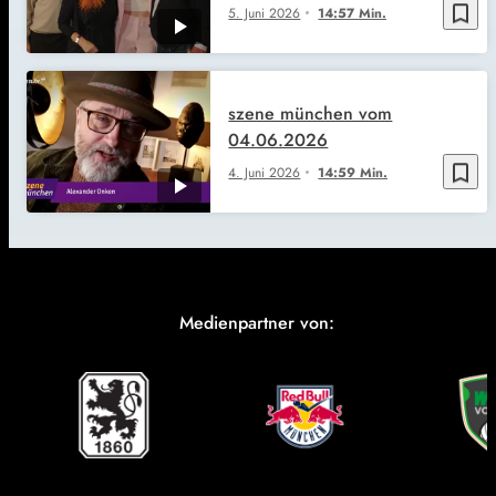
bookmark_border
5. Juni 2026
14:57 Min.
szene münchen vom
04.06.2026
bookmark_border
4. Juni 2026
14:59 Min.
Medienpartner von: