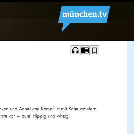
headphones
chrome_reader_mode
bookmark_border
 Onken und Anna-Lena Kempf ist mit Schauspielern,
ste vor – bunt, flippig und witzig!