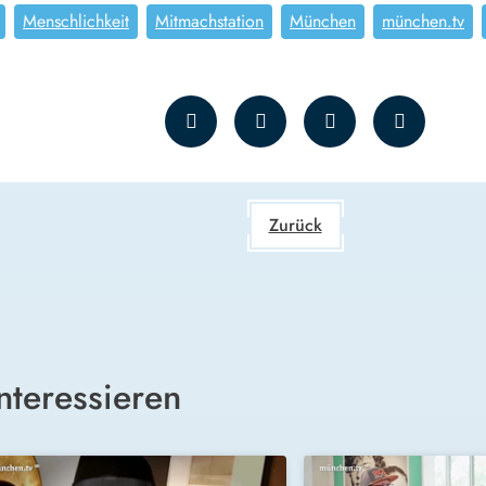
Menschlichkeit
Mitmachstation
München
münchen.tv
Zurück
nteressieren