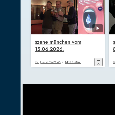
szene münchen vom
15.06.2026.
bookmark_border
15. Juni 2026
19:45
14:55 Min.
8