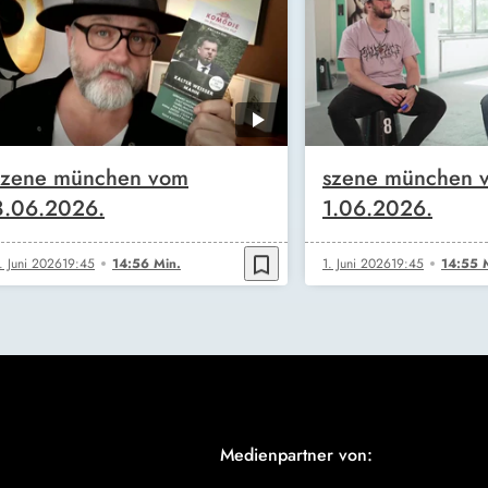
szene münchen vom
szene münchen 
8.06.2026.
1.06.2026.
bookmark_border
. Juni 2026
19:45
14:56 Min.
1. Juni 2026
19:45
14:55 
Medienpartner von: