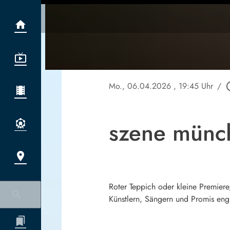
Mo., 06.04.2026
, 19:45 Uhr
/
play_ci
szene münc
Roter Teppich oder kleine Premiere
Künstlern, Sängern und Promis eng 