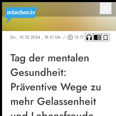
menu
headphones
chrome_reader_mode
bookmark_border
Do., 10.10.2024
, 18:31 Uhr
/
play_circle_outline
13:17
Tag der mentalen
Gesundheit:
Präventive Wege zu
mehr Gelassenheit
und Lebensfreude