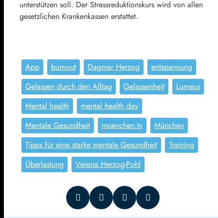
unterstützen soll. Der Stressreduktionskurs wird von allen
gesetzlichen Krankenkassen erstattet.
App
burnout
Dagmar Herzog
entspannung
Gelassen durch den Alltag
Gelassenheit
Lumeus
Mental health
mental health day
Mentale Gesundheit
muenchen.tv
München
Tipps für eine starke mentale Gesundheit
Training
Überlastung
Verena Herzog-Pohl