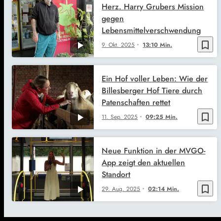
Herz. Harry Grubers Mission
gegen
Lebensmittelverschwendung
bookmark_border
9. Okt. 2025
13:10 Min.
Ein Hof voller Leben: Wie der
Billesberger Hof Tiere durch
Patenschaften rettet
bookmark_border
11. Sep. 2025
09:25 Min.
Neue Funktion in der MVGO-
App zeigt den aktuellen
Standort
bookmark_border
29. Aug. 2025
02:14 Min.