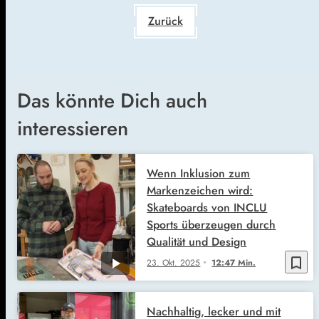
Zurück
Das könnte Dich auch
interessieren
Wenn Inklusion zum
Markenzeichen wird:
Skateboards von INCLU
Sports überzeugen durch
Qualität und Design
bookmark_border
23. Okt. 2025
12:47 Min.
Nachhaltig, lecker und mit