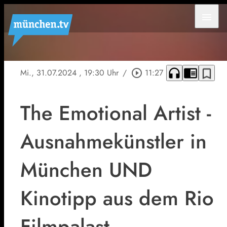
menu
headphones
chrome_reader_mode
bookmark_border
Mi., 31.07.2024
, 19:30 Uhr
/
play_circle_outline
11:27
The Emotional Artist -
Ausnahmekünstler in
München UND
Kinotipp aus dem Rio
Filmpalast