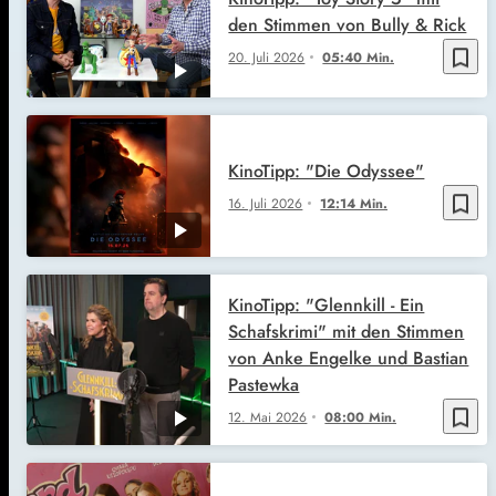
den Stimmen von Bully & Rick
bookmark_border
20. Juli 2026
05:40 Min.
KinoTipp: "Die Odyssee"
bookmark_border
16. Juli 2026
12:14 Min.
KinoTipp: "Glennkill - Ein
Schafskrimi" mit den Stimmen
von Anke Engelke und Bastian
Pastewka
bookmark_border
12. Mai 2026
08:00 Min.