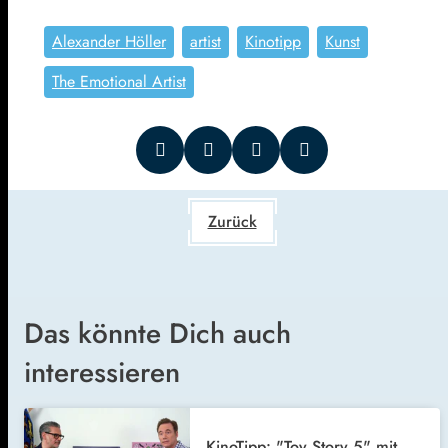
Alexander Höller
artist
Kinotipp
Kunst
The Emotional Artist
Zurück
Das könnte Dich auch
interessieren
KinoTipp: "Toy Story 5" mit