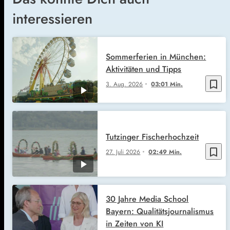
interessieren
Sommerferien in München:
Aktivitäten und Tipps
bookmark_border
3. Aug. 2026
03:01 Min.
Tutzinger Fischerhochzeit
bookmark_border
27. Juli 2026
02:49 Min.
30 Jahre Media School
Bayern: Qualitätsjournalismus
in Zeiten von KI