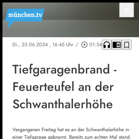
menu
headphones
chrome_reader_mode
bookmark_border
Di., 25.06.2024
, 16:45 Uhr
/
play_circle_outline
01:34
Tiefgaragenbrand -
Feuerteufel an der
Schwanthalerhöhe
Vergangenen Freitag hat es an der Schwanthalerhöhe in
einer Tiefgarage gebrannt. Bereits zum achten Mal stand