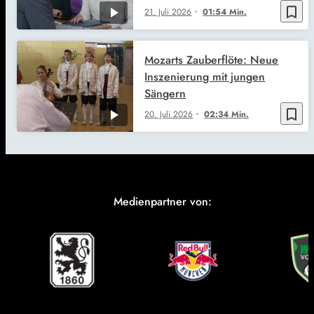
bookmark_border
21. Juli 2026
01:54 Min.
Mozarts Zauberflöte: Neue
Inszenierung mit jungen
Sängern
bookmark_border
20. Juli 2026
02:34 Min.
Medienpartner von: