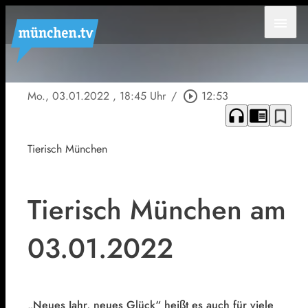
menu
Mo., 03.01.2022
, 18:45 Uhr
/
play_circle_outline
12:53
headphones
chrome_reader_mode
bookmark_border
Tierisch München
Tierisch München am
03.01.2022
„Neues Jahr, neues Glück“ heißt es auch für viele