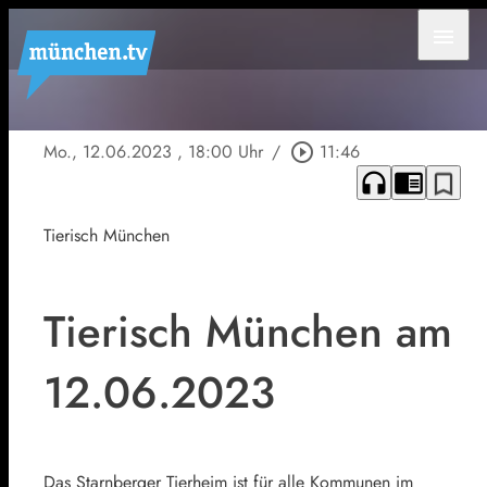
menu
Mo., 12.06.2023
, 18:00 Uhr
/
play_circle_outline
11:46
headphones
chrome_reader_mode
bookmark_border
Tierisch München
Tierisch München am
12.06.2023
Das Starnberger Tierheim ist für alle Kommunen im