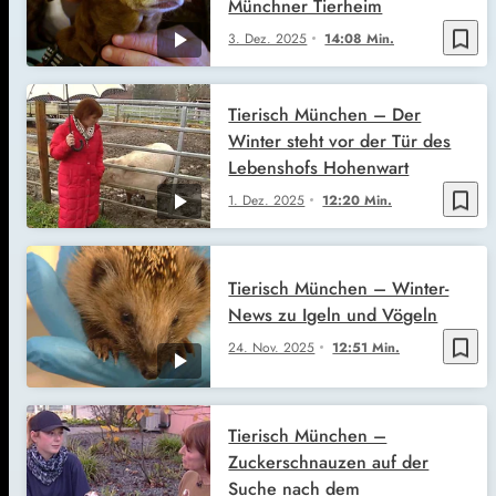
Münchner Tierheim
bookmark_border
3. Dez. 2025
14:08 Min.
Tierisch München – Der
Winter steht vor der Tür des
Lebenshofs Hohenwart
bookmark_border
1. Dez. 2025
12:20 Min.
Tierisch München – Winter-
News zu Igeln und Vögeln
bookmark_border
24. Nov. 2025
12:51 Min.
Tierisch München –
Zuckerschnauzen auf der
Suche nach dem