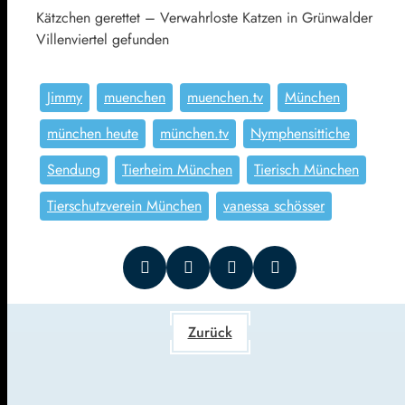
Kätzchen gerettet – Verwahrloste Katzen in Grünwalder
Villenviertel gefunden
Jimmy
muenchen
muenchen.tv
München
münchen heute
münchen.tv
Nymphensittiche
Sendung
Tierheim München
Tierisch München
Tierschutzverein München
vanessa schösser
Zurück