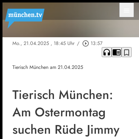
menu
Mo., 21.04.2025
, 18:45 Uhr
/
play_circle_outline
13:57
headphones
chrome_reader_mode
bookmark_border
Tierisch München am 21.04.2025
Tierisch München:
Am Ostermontag
suchen Rüde Jimmy